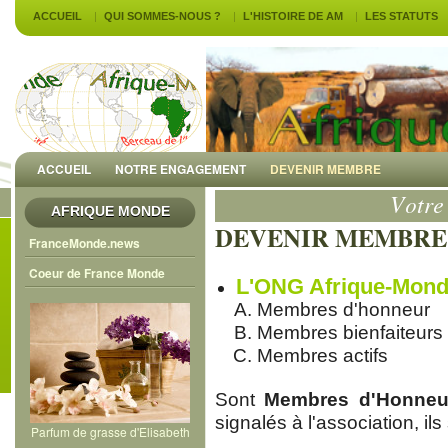
ACCUEIL
QUI SOMMES-NOUS ?
L'HISTOIRE DE AM
LES STATUTS
ACCUEIL
NOTRE ENGAGEMENT
DEVENIR MEMBRE
AFRIQUE MONDE
DEVENIR MEMBRE
FranceMonde.news
Coeur de France Monde
L'ONG Afrique-Mond
Membres d'honneur
Membres bienfaiteurs
Membres actifs
Sont
Membres d'Honneu
signalés à l'association, il
Parfum de grasse d'Elisabeth